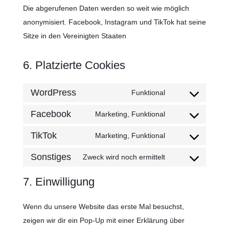
Die abgerufenen Daten werden so weit wie möglich
anonymisiert. Facebook, Instagram und TikTok hat seine
Sitze in den Vereinigten Staaten
6. Platzierte Cookies
WordPress
Funktional
Consent
to
Facebook
Marketing, Funktional
Consent
service
to
TikTok
Marketing, Funktional
wordpress
Consent
service
to
Sonstiges
Zweck wird noch ermittelt
facebook
Consent
service
to
7. Einwilligung
tiktok
service
sonstiges
Wenn du unsere Website das erste Mal besuchst,
zeigen wir dir ein Pop-Up mit einer Erklärung über